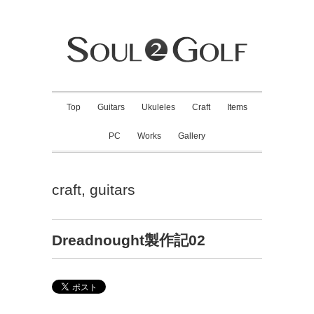
Top
Guitars
Ukuleles
Craft
Items
PC
Works
Gallery
craft
,
guitars
Dreadnought製作記02