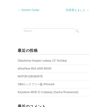
＜ Greven Guitar
弦張替えました ＞
最近の投稿
Odashima Hopper cutway 15″ Archtop
aNueNue Bird aNN-M200
MATON EBG808TE
SIMロックフリー版 iPhone6
Keystone MOD-D Cutaway (Sacha Rosewood)
最近のコメント