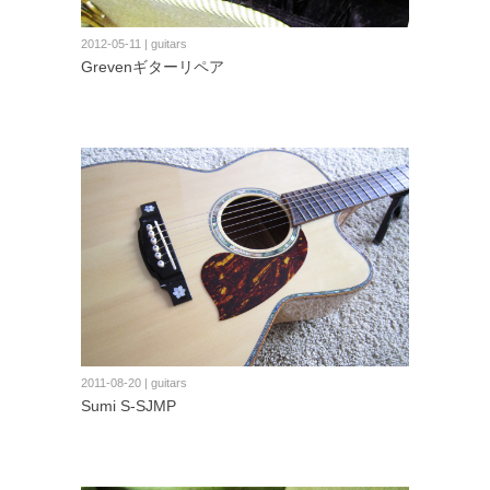
2012-05-11 | guitars
Grevenギターリペア
2011-08-20 | guitars
Sumi S-SJMP