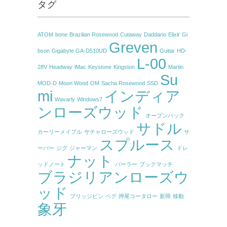
タグ
ATOM
bone
Brazilian Rosewood
Cutaway
Daddario
Elixir
Gi
Greven
bson
Gigabyte GA-D510UD
Guitar
HD-
L-00
28V
Headway
iMac
Keystone
Kingston
Martin
Su
MOD-D
Moon Wood
OM
Sacha Rosewood
SSD
mi
インディア
Wavarly
Windows7
ンローズウッド
オープンバック
サドル
カーリーメイプル
サチャローズウッド
サ
スプルース
ーバー
ジグ
ジャーマン
ドレ
ナット
ッドノート
パーラー
ブックマッチ
ブラジリアンローズウ
ッド
ブリッジピン
ペグ
押尾コータロー
新岡
移動
象牙