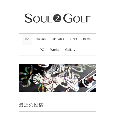
Top
Guitars
Ukuleles
Craft
Items
PC
Works
Gallery
最近の投稿