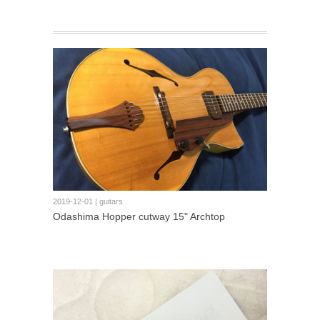
2019-12-01 | guitars
Odashima Hopper cutway 15" Archtop