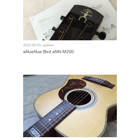
2016-06-03 | guitars
aNueNue Bird aNN-M200