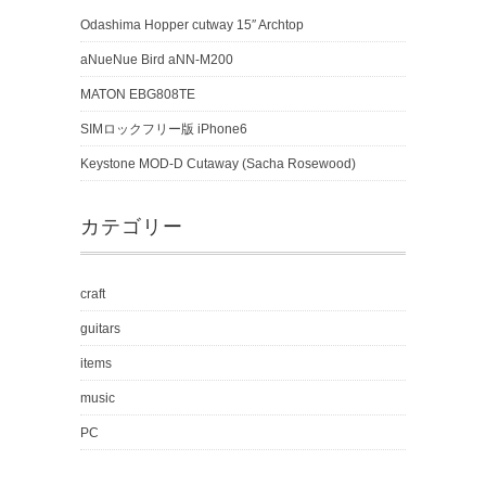
Odashima Hopper cutway 15″ Archtop
aNueNue Bird aNN-M200
MATON EBG808TE
SIMロックフリー版 iPhone6
Keystone MOD-D Cutaway (Sacha Rosewood)
カテゴリー
craft
guitars
items
music
PC