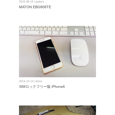
2015-08-15 | guitars
MATON EBG808TE
2014-10-14 | items
SIMロックフリー版 iPhone6